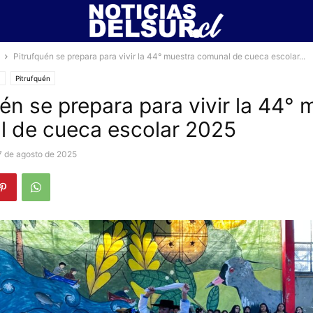
Pitrufquén se prepara para vivir la 44° muestra comunal de cueca escolar...
a
Pitrufquén
uén se prepara para vivir la 44° 
 de cueca escolar 2025
7 de agosto de 2025