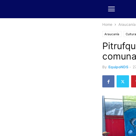
Home
Araucanía
Araucanía
Cultur
Pitrufq
comunal
By
EquipoNDS
-
2