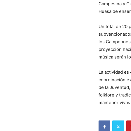
Campesina y Cu
Huasa de enseñ
Un total de 20 
subvencionados,
los Campeones C
proyección haci
música serán los
La actividad es
coordinación ex
de la Juventud,
folklore y trad
mantener vivas 