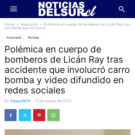
Home
Araucanía
Polémica en cuerpo de bomberos de Licán Ray tras
accidente que involucró...
Araucanía
Portada
Polémica en cuerpo de
bomberos de Licán Ray tras
accidente que involucró carro
bomba y video difundido en
redes sociales
By
EquipoNDS
-
13 de agosto de 2025