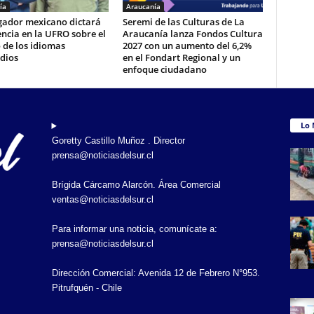
ía
Araucanía
igador mexicano dictará
Seremi de las Culturas de La
ncia en la UFRO sobre el
Araucanía lanza Fondos Cultura
 de los idiomas
2027 con un aumento del 6,2%
dios
en el Fondart Regional y un
enfoque ciudadano
Lo 
Goretty Castillo Muñoz . Director
prensa@noticiasdelsur.cl
Brígida Cárcamo Alarcón. Área Comercial
ventas@noticiasdelsur.cl
Para informar una noticia, comunícate a:
prensa@noticiasdelsur.cl
Dirección Comercial: Avenida 12 de Febrero N°953.
Pitrufquén - Chile