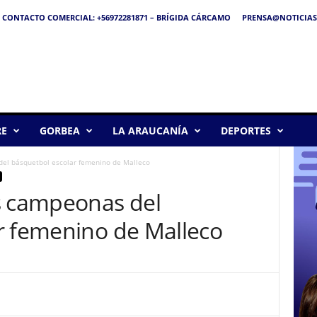
CONTACTO COMERCIAL: +56972281871 – BRÍGIDA CÁRCAMO
PRENSA@NOTICIAS
RE
GORBEA
LA ARAUCANÍA
DEPORTES
del básquetbol escolar femenino de Malleco
s campeonas del
r femenino de Malleco