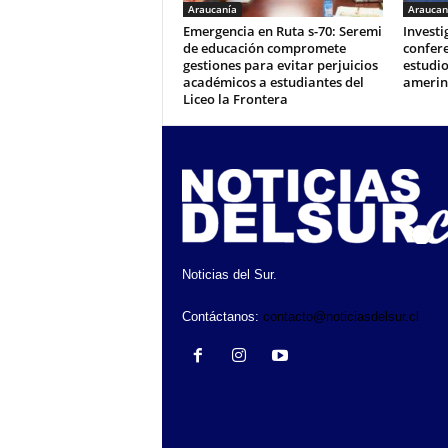
Araucanía
Araucan
Emergencia en Ruta s-70: Seremi
Invest
de educación compromete
confere
gestiones para evitar perjuicios
estudio
académicos a estudiantes del
amerin
Liceo la Frontera
Noticias del Sur.
Contáctanos:
contacto@noticiasdelsur.cl