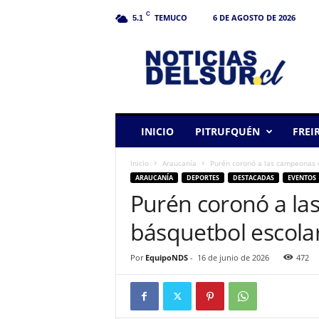
C
TEMUCO
6 DE AGOSTO DE 2026
5.1
N
o
t
i
c
i
a
INICIO
PITRUFQUÉN
FREI
s
d
Inicio
Araucanía
Purén coronó a las campeonas 
e
ARAUCANÍA
DEPORTES
DESTACADAS
EVENTOS
l
Purén coronó a la
S
u
básquetbol escola
r
Por
EquipoNDS
-
16 de junio de 2026
472