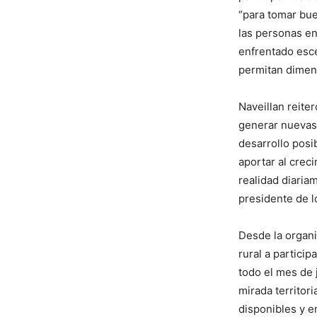
“para tomar bue
las personas en 
enfrentado esc
permitan dimens
Naveillan reite
generar nuevas 
desarrollo posi
aportar al crec
realidad diaria
presidente de l
Desde la organi
rural a particip
todo el mes de 
mirada territor
disponibles y e