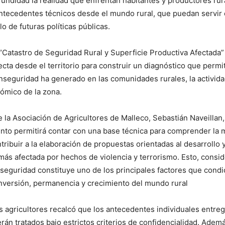
undidad la realidad que enfrentan habitantes y productores rura
 antecedentes técnicos desde el mundo rural, que puedan servi
lo de futuras políticas públicas.
Catastro de Seguridad Rural y Superficie Productiva Afectada”
cta desde el territorio para construir un diagnóstico que permita
inseguridad ha generado en las comunidades rurales, la actividad
ómico de la zona.
e la Asociación de Agricultores de Malleco, Sebastián Naveillan,
nto permitirá contar con una base técnica para comprender la 
ribuir a la elaboración de propuestas orientadas al desarrollo 
 más afectada por hechos de violencia y terrorismo. Esto, consi
seguridad constituye uno de los principales factores que condi
nversión, permanencia y crecimiento del mundo rural
os agricultores recalcó que los antecedentes individuales entre
erán tratados bajo estrictos criterios de confidencialidad. Adem