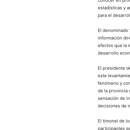
conocer en prof
estadísticas y
para el desarrol
El denominado “
información dire
efectos que la 
desarrollo econ
El presidente d
este levantamie
fenómeno y cont
de la provincia
sensación de in
decisiones de i
El timonel de l
participantes s