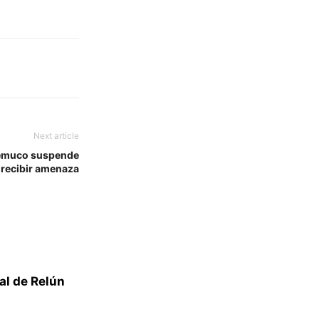
Next article
Temuco suspende
 recibir amenaza
al de Relún