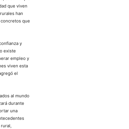
idad que viven
 rurales han
 concretos que
confianza y
o existe
enerar empleo y
nes viven esta
agregó el
ulados al mundo
izará durante
ortar una
antecedentes
rural,