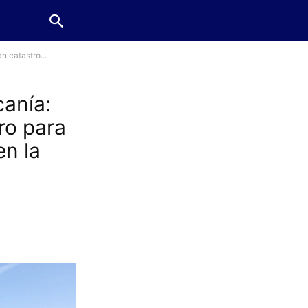
n catastro...
canía:
ro para
en la