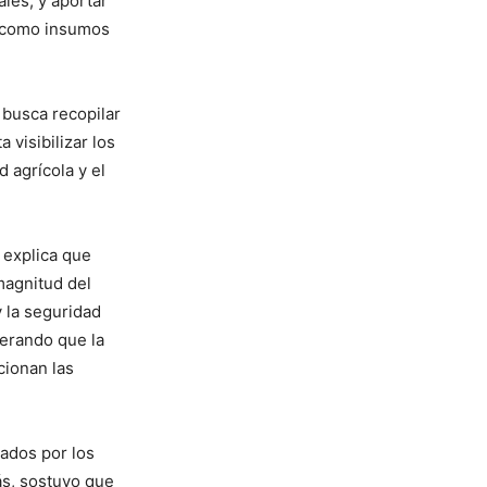
les, y aportar
r como insumos
 busca recopilar
 visibilizar los
 agrícola y el
 explica que
magnitud del
y la seguridad
derando que la
cionan las
gados por los
ás, sostuvo que