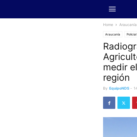
Home
Araucanía
Araucanía
Policial
Radiogr
Agricul
medir el
región
By
EquipoNDS
-
1