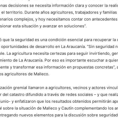
nas decisiones se necesita información clara y conocer la real
el territorio. Durante años agricultores, trabajadores y familias
enarios complejos, y hoy necesitamos contar con antecedentes
ionar esta situación y avanzar en soluciones”.
ró que la seguridad es una condición esencial para recuperar la 
oportunidades de desarrollo en La Araucanía. “Sin seguridad n
ble. La agricultura necesita certezas para seguir invirtiendo, g
imiento de La Araucanía. Por eso es importante escuchar a quie
mente y transformar esa información en propuestas concretas”, 
os agricultores de Malleco.
zación gremial llamaron a agricultores, vecinos y actores vinc
ar del catastro difundido a través de redes sociales – y que real
junio- y enfatizaron que los resultados obtenidos permitirán ap
ial sobre la situación de Malleco y Cautín complementando los 
ntregando nuevos elementos para la discusión sobre seguridad 