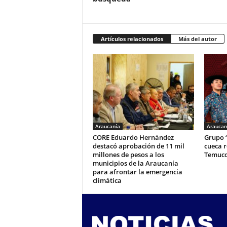
Artículos relacionados
Más del autor
Araucanía
Araucan
CORE Eduardo Hernández
Grupo 
destacó aprobación de 11 mil
cueca 
millones de pesos a los
Temuc
municipios de la Araucanía
para afrontar la emergencia
climática