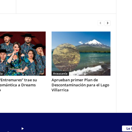
ía
Araucanía
“Entremares” trae su
Aprueban primer Plan de
romántica a Dreams
Descontaminación para el Lago
o
Villarrica
Lo 