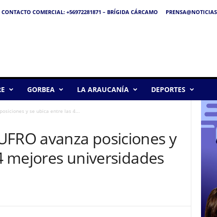
CONTACTO COMERCIAL: +56972281871 – BRÍGIDA CÁRCAMO
PRENSA@NOTICIAS
RE
GORBEA
LA ARAUCANÍA
DEPORTES
siciones y se ubica entre las 4...
UFRO avanza posiciones y
 4 mejores universidades