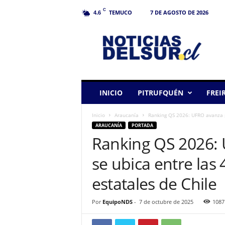
C
TEMUCO
7 DE AGOSTO DE 2026
4.6
N
o
t
i
c
i
a
INICIO
PITRUFQUÉN
FREI
s
d
Inicio
Araucanía
Ranking QS 2026: UFRO avanza po
e
ARAUCANÍA
PORTADA
l
Ranking QS 2026: 
S
u
se ubica entre las
r
estatales de Chile
Por
EquipoNDS
-
7 de octubre de 2025
1087