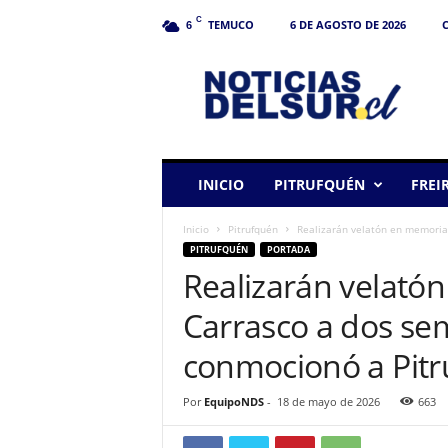
C
TEMUCO
6 DE AGOSTO DE 2026
C
6
N
o
t
i
c
i
a
INICIO
PITRUFQUÉN
FREI
s
d
Inicio
Pitrufquén
Realizarán velatón en memoria 
e
PITRUFQUÉN
PORTADA
l
Realizarán velató
S
u
Carrasco a dos se
r
conmocionó a Pit
Por
EquipoNDS
-
18 de mayo de 2026
663