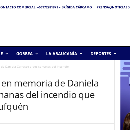
ONTACTO COMERCIAL: +56972281871 – BRÍGIDA CÁRCAMO
PRENSA@NOTICIASDE
RE
GORBEA
LA ARAUCANÍA
DEPORTES
de Daniela Carrasco a dos semanas del incendio...
n en memoria de Daniela
manas del incendio que
rufquén