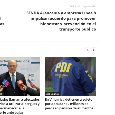
Artículo siguiente
SENDA Araucanía y empresa Línea 8
l
impulsan acuerdo para promover
as
bienestar y prevención en el
transporte público
ía
Araucanía
dades llaman a afectados
En Villarrica detienen a sujeto
vias a utilizar albergues y
por adeudar 12 millones de
permanecer a la
pesos en pensión de alimentos
rie ante bajas