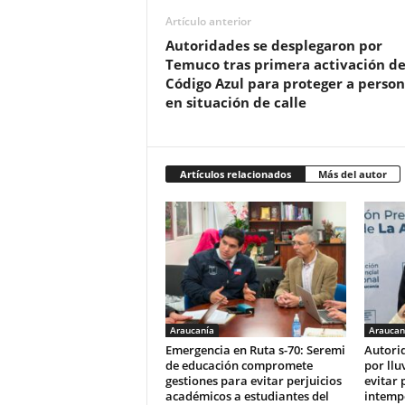
Artículo anterior
Autoridades se desplegaron por
Temuco tras primera activación de
Código Azul para proteger a person
en situación de calle
Artículos relacionados
Más del autor
Araucanía
Araucan
Emergencia en Ruta s-70: Seremi
Autori
de educación compromete
por llu
gestiones para evitar perjuicios
evitar 
académicos a estudiantes del
intempe