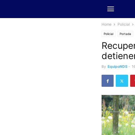
Home
Policial
Policial
Portada
Recuper
detiene
By
EquipoNDS
-
1