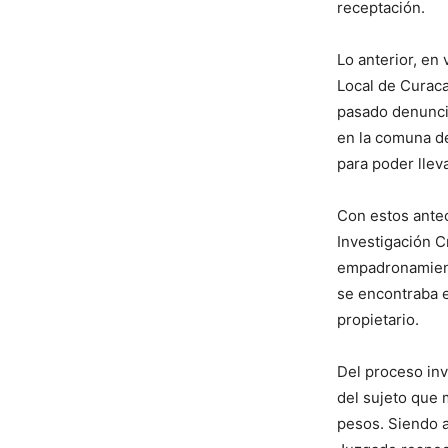
receptación.
Lo anterior, en
Local de Curaca
pasado denunci
en la comuna d
para poder lleva
Con estos antec
Investigación Cr
empadronamiento
se encontraba e
propietario.
Del proceso inve
del sujeto que 
pesos. Siendo a