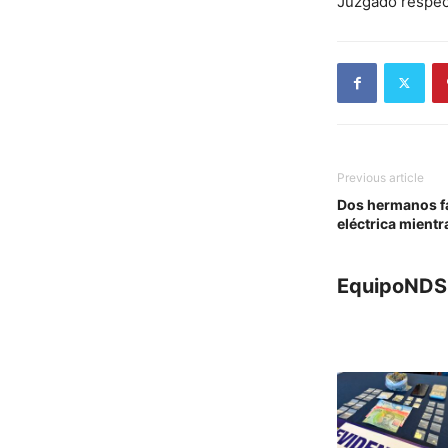
Juzgado respect
Previous article
Dos hermanos fa
eléctrica mientr
EquipoNDS