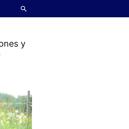
lones y
n