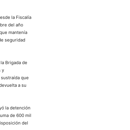
esde la Fiscalía
mbre del año
 que mantenía
de seguridad
 la Brigada de
s y
 sustraída que
devuelta a su
uyó la detención
 suma de 600 mil
isposición del