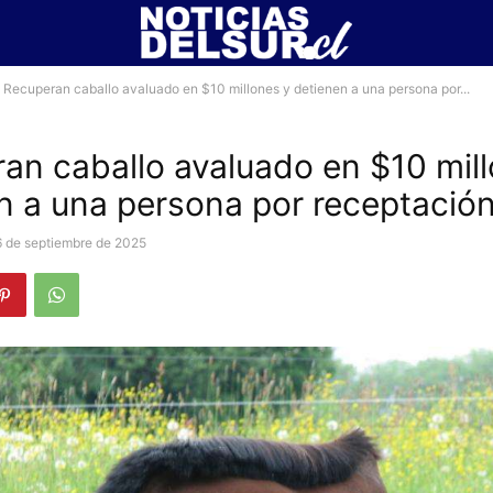
Recuperan caballo avaluado en $10 millones y detienen a una persona por...
an caballo avaluado en $10 mil
n a una persona por receptació
6 de septiembre de 2025