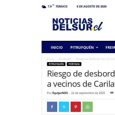
C
TEMUCO
6 DE AGOSTO DE 2026
7.9
N
o
t
i
c
i
a
INICIO
PITRUFQUÉN
FREI
s
d
Inicio
Pitrufquén
Riesgo de desborde del río Tolt
e
PITRUFQUÉN
PORTADA
l
Riesgo de desbord
S
u
a vecinos de Caril
r
Por
EquipoNDS
-
22 de septiembre de 2025