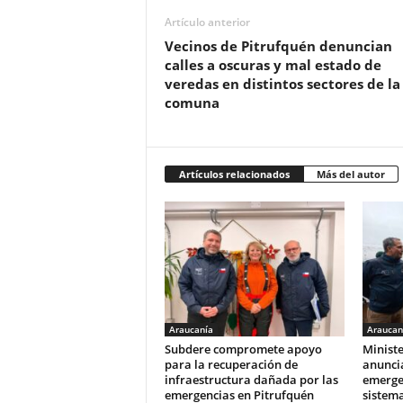
Artículo anterior
Vecinos de Pitrufquén denuncian
calles a oscuras y mal estado de
veredas en distintos sectores de la
comuna
Artículos relacionados
Más del autor
Araucanía
Araucan
Subdere compromete apoyo
Ministe
para la recuperación de
anunci
infraestructura dañada por las
emerge
emergencias en Pitrufquén
sistema