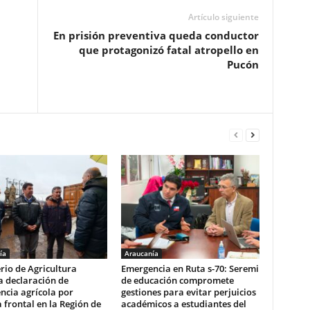
Artículo siguiente
En prisión preventiva queda conductor
que protagonizó fatal atropello en
Pucón
ía
Araucanía
rio de Agricultura
Emergencia en Ruta s-70: Seremi
a declaración de
de educación compromete
ncia agrícola por
gestiones para evitar perjuicios
 frontal en la Región de
académicos a estudiantes del