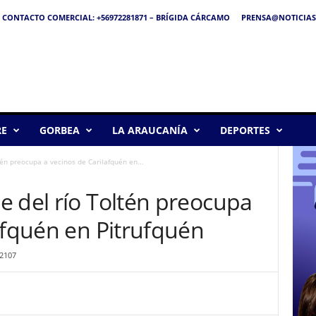
CONTACTO COMERCIAL: +56972281871 – BRÍGIDA CÁRCAMO
PRENSA@NOTICIAS
RE
GORBEA
LA ARAUCANÍA
DEPORTES
én preocupa a vecinos de Carilafquén en...
e del río Toltén preocupa
afquén en Pitrufquén
2107