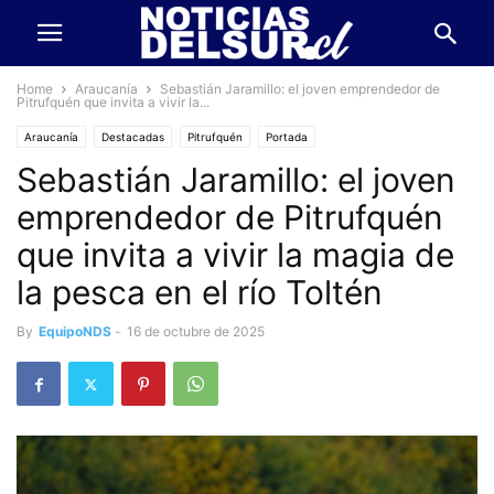
Home
Araucanía
Sebastián Jaramillo: el joven emprendedor de
Pitrufquén que invita a vivir la...
Araucanía
Destacadas
Pitrufquén
Portada
Sebastián Jaramillo: el joven
emprendedor de Pitrufquén
que invita a vivir la magia de
la pesca en el río Toltén
By
EquipoNDS
-
16 de octubre de 2025