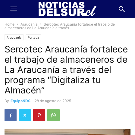
Home
Araucanía
Sercotec Araucanía fortalece el trabajo de
almaceneros de La Araucanía a través...
Araucanía
Portada
Sercotec Araucanía fortalece
el trabajo de almaceneros de
La Araucanía a través del
programa “Digitaliza tu
Almacén”
By
EquipoNDS
-
28 de agosto de 2025