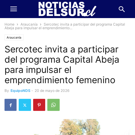
Home
Araucanía
Sercotec invita a participar del programa Capital
Abeja para impulsar el emprendimiento...
Araucanía
Sercotec invita a participar
del programa Capital Abeja
para impulsar el
emprendimiento femenino
By
EquipoNDS
-
20 de mayo de 2026