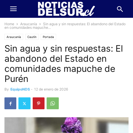
Home
Araucanía
Sin agua y sin respuestas: El abandono del Estado
en comunidades mapuche...
Araucanía
Cautín
Portada
Sin agua y sin respuestas: El
abandono del Estado en
comunidades mapuche de
Purén
By
EquipoNDS
-
12 de enero de 2026