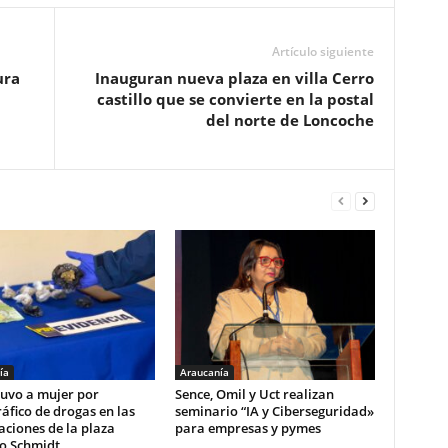
Artículo siguiente
ura
Inauguran nueva plaza en villa Cerro
castillo que se convierte en la postal
del norte de Loncoche
ía
Araucanía
tuvo a mujer por
Sence, Omil y Uct realizan
áfico de drogas en las
seminario “IA y Ciberseguridad»
ciones de la plaza
para empresas y pymes
o Schmidt