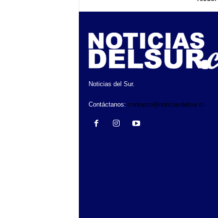
Noticias del Sur.
Contáctanos:
contacto@noticiasdelsur.cl