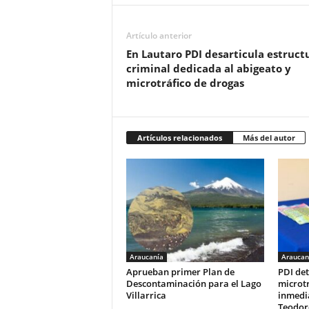
Artículo anterior
En Lautaro PDI desarticula estruct
criminal dedicada al abigeato y
microtráfico de drogas
Artículos relacionados
Más del autor
Araucanía
Araucan
Aprueban primer Plan de
PDI de
Descontaminación para el Lago
microtr
Villarrica
inmedia
Teodor