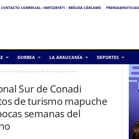
CONTACTO COMERCIAL: +56972281871 – BRÍGIDA CÁRCAMO
PRENSA@NOTICIAS
RE
GORBEA
LA ARAUCANÍA
DEPORTES
onadi financió 22 proyectos de turismo mapuche en...
onal Sur de Conadi
ctos de turismo mapuche
 pocas semanas del
ano