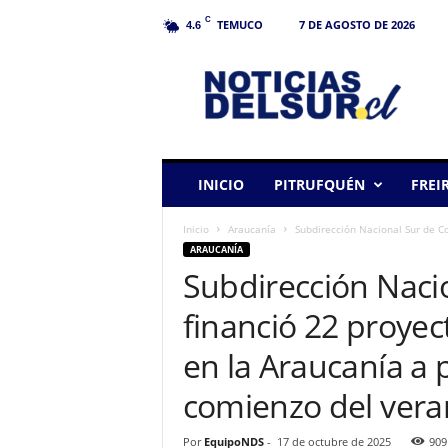
C
TEMUCO
7 DE AGOSTO DE 2026
4.6
N
o
t
i
c
i
a
INICIO
PITRUFQUÉN
FREI
s
d
Inicio
Araucanía
Subdirección Nacional Sur de C
e
ARAUCANÍA
l
Subdirección Naci
S
u
financió 22 proye
r
en la Araucanía a
comienzo del ver
Por
EquipoNDS
-
17 de octubre de 2025
909