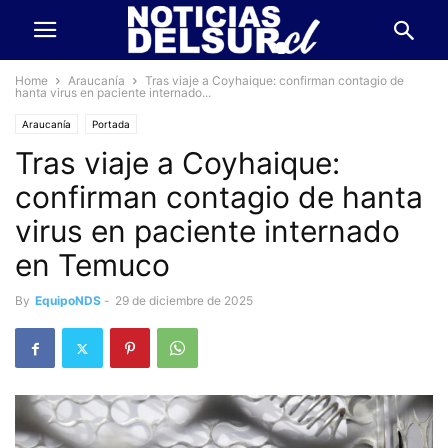
Home
Araucanía
Tras viaje a Coyhaique: confirman contagio de
hanta virus en paciente internado...
Araucanía
Portada
Tras viaje a Coyhaique:
confirman contagio de hanta
virus en paciente internado
en Temuco
By
EquipoNDS
-
29 de diciembre de 2025