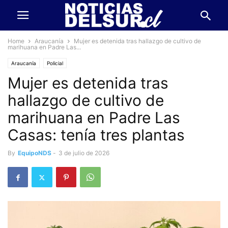
Home
Araucanía
Mujer es detenida tras hallazgo de cultivo de
marihuana en Padre Las...
Araucanía
Policial
Mujer es detenida tras
hallazgo de cultivo de
marihuana en Padre Las
Casas: tenía tres plantas
By
EquipoNDS
-
3 de julio de 2026