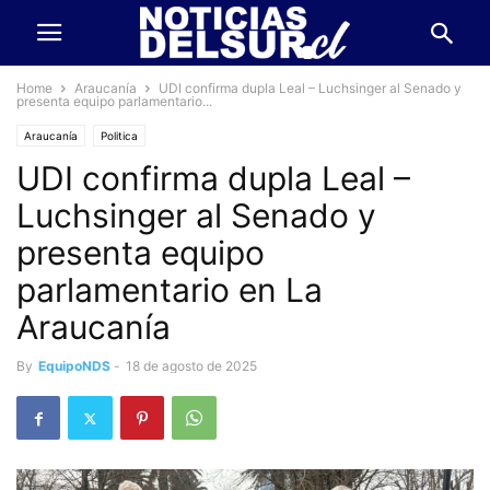
Home
Araucanía
UDI confirma dupla Leal – Luchsinger al Senado y
presenta equipo parlamentario...
Araucanía
Politica
UDI confirma dupla Leal –
Luchsinger al Senado y
presenta equipo
parlamentario en La
Araucanía
By
EquipoNDS
-
18 de agosto de 2025