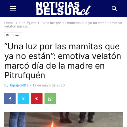
Home
Pitrufquén
“Una luz por las mamitas que ya no están”: emotiva
velatón marcó...
Pitrufquén
“Una luz por las mamitas que
ya no están”: emotiva velatón
marcó día de la madre en
Pitrufquén
By
EquipoNDS
-
12 de mayo de 2026