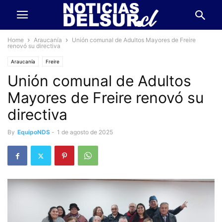
Home
Araucanía
Unión comunal de Adultos Mayores de Freire
renovó su directiva
Araucanía
Freire
Unión comunal de Adultos
Mayores de Freire renovó su
directiva
By
EquipoNDS
-
1 de agosto de 2025