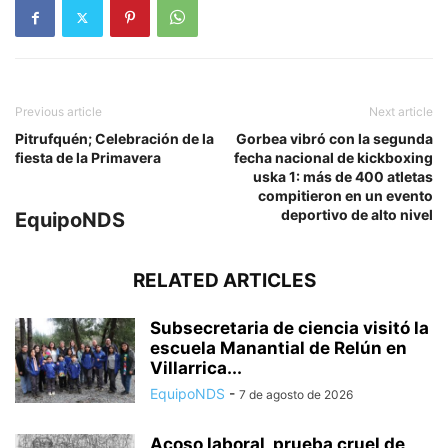
Previous article
Next article
Pitrufquén; Celebración de la
Gorbea vibró con la segunda
fiesta de la Primavera
fecha nacional de kickboxing
uska 1: más de 400 atletas
compitieron en un evento
deportivo de alto nivel
EquipoNDS
RELATED ARTICLES
Subsecretaria de ciencia visitó la
escuela Manantial de Relún en
Villarrica...
EquipoNDS
-
7 de agosto de 2026
Acoso laboral, prueba cruel de