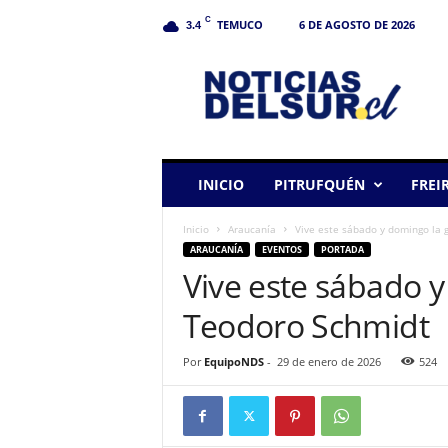
C
TEMUCO
6 DE AGOSTO DE 2026
3.4
N
o
t
i
c
i
a
INICIO
PITRUFQUÉN
FREI
s
d
Inicio
Araucanía
Vive este sábado y domingo la 
e
ARAUCANÍA
EVENTOS
PORTADA
l
Vive este sábado 
S
u
Teodoro Schmidt
r
Por
EquipoNDS
-
29 de enero de 2026
524