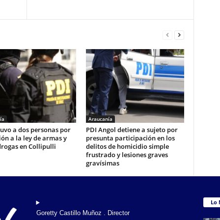
ía
Araucanía
tuvo a dos personas por
PDI Angol detiene a sujeto por
ión a la ley de armas y
presunta participación en los
drogas en Collipulli
delitos de homicidio simple
frustrado y lesiones graves
gravísimas
Lo 
Goretty Castillo Muñoz . Director