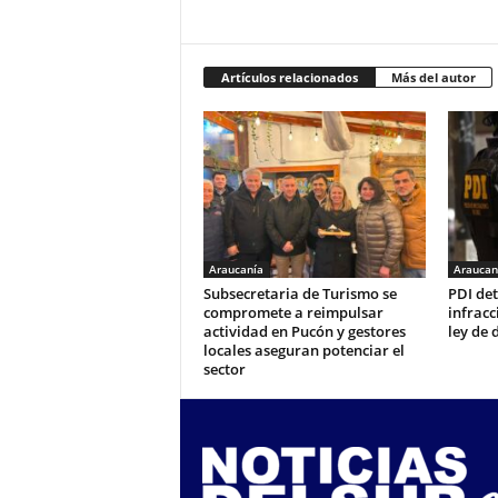
Artículos relacionados
Más del autor
Araucanía
Araucan
Subsecretaria de Turismo se
PDI de
compromete a reimpulsar
infracc
actividad en Pucón y gestores
ley de 
locales aseguran potenciar el
sector