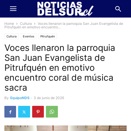
Home
Cultura
Voces llenaron la parroquia San Juan Evangelista de
Pitrufquén en emotivo encuentro...
Cultura
Eventos
Pitrufquén
Voces llenaron la parroquia
San Juan Evangelista de
Pitrufquén en emotivo
encuentro coral de música
sacra
By
EquipoNDS
-
3 de junio de 2026