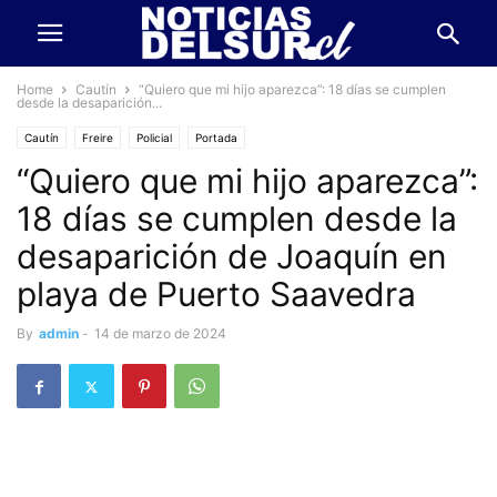
Home
Cautín
“Quiero que mi hijo aparezca”: 18 días se cumplen
desde la desaparición...
Cautín
Freire
Policial
Portada
“Quiero que mi hijo aparezca”:
18 días se cumplen desde la
desaparición de Joaquín en
playa de Puerto Saavedra
By
admin
-
14 de marzo de 2024