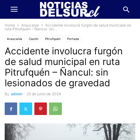
Home
Araucanía
Accidente involucra furgón de salud municipal en
ruta Pitrufquén – Ñancul: sin...
Araucanía
Cautín
Pitrufquén
Portada
Accidente involucra furgón
de salud municipal en ruta
Pitrufquén – Ñancul: sin
lesionados de gravedad
By
admin
-
25 de junio de 2024