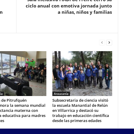
ciclo anual con emotiva jornada junto
en
a niñas, niños y familias
ía
Araucanía
 de Pitrufquén
Subsecretaria de ciencia visitó
ora la semana mundial
la escuela Manantial de Relún
actancia materna con
en Villarrica y destacó su
a educativa para madres
trabajo en educación científica
tes
desde las primeras edades