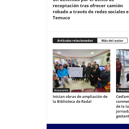
receptación tras ofrecer camión
robado a través de redes sociales 
Temuco
Artículos relacionados
Más del autor
Araucanía
Araucan
Inician obras de ampliación de
Cesfam
la Biblioteca de Radal
conmem
de la l
jornad
gestan