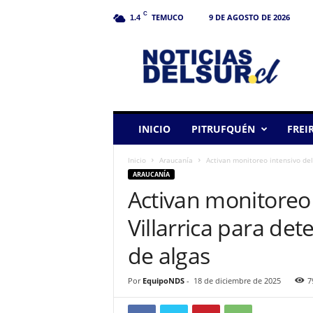
C
TEMUCO
9 DE AGOSTO DE 2026
1.4
N
o
t
i
c
i
a
INICIO
PITRUFQUÉN
FREI
s
d
Inicio
Araucanía
Activan monitoreo intensivo del 
e
ARAUCANÍA
l
Activan monitoreo 
S
u
Villarrica para det
r
de algas
Por
EquipoNDS
-
18 de diciembre de 2025
7