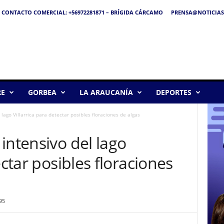
CONTACTO COMERCIAL: +56972281871 – BRÍGIDA CÁRCAMO
PRENSA@NOTICIAS
RE
GORBEA
LA ARAUCANÍA
DEPORTES
lago Villarrica para detectar posibles floraciones de algas
intensivo del lago
ectar posibles floraciones
95