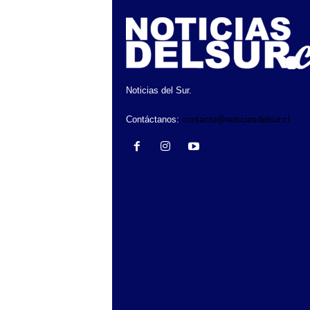
Noticias del Sur.
Contáctanos:
contacto@noticiasdelsur.cl