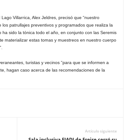
Lago Villarrica, Alex Jeldres, precisó que “nuestro
los patrullajes preventivos y programados que realiza la
ha sido la tónica todo el año, en conjunto con las Seremis
e materializar estas tomas y muestreos en nuestro cuerpo
”.
 veraneantes, turistas y vecinos “para que se informen a
ente, hagan caso acerca de las recomendaciones de la
Artículo siguiente
Sala inclusiva FIADI de Freire cerró su