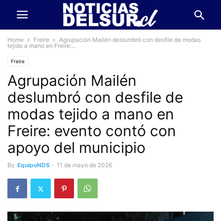
Home
Freire
Agrupación Mailén deslumbró con desfile de modas
tejido a mano en Freire:...
Freire
Agrupación Mailén
deslumbró con desfile de
modas tejido a mano en
Freire: evento contó con
apoyo del municipio
By
EquipoNDS
-
11 de mayo de 2026