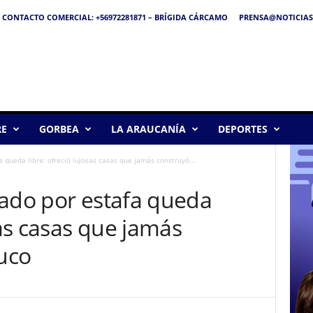
CONTACTO COMERCIAL: +56972281871 – BRÍGIDA CÁRCAMO
PRENSA@NOTICIAS
RE
GORBEA
LA ARAUCANÍA
DEPORTES
a queda libre: ofreció lujosas casas que jamás construyó...
zado por estafa queda
sas casas que jamás
uco