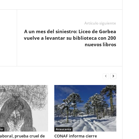
Artículo siguiente
A un mes del siniestro: Liceo de Gorbea
vuelve a levantar su biblioteca con 200
nuevos libros
ía
Araucanía
aboral, prueba cruel de
CONAF informa cierre