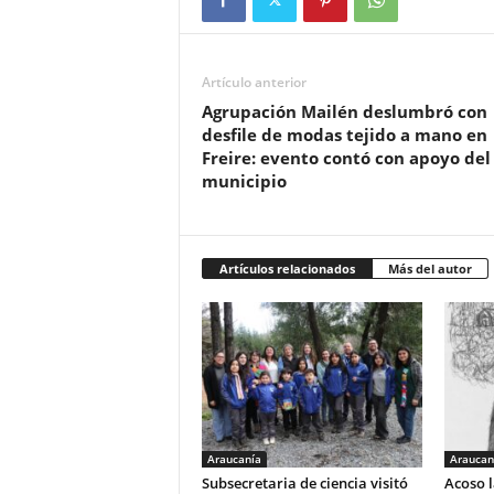
Artículo anterior
Agrupación Mailén deslumbró con
desfile de modas tejido a mano en
Freire: evento contó con apoyo del
municipio
Artículos relacionados
Más del autor
Araucanía
Araucan
Subsecretaria de ciencia visitó
Acoso l