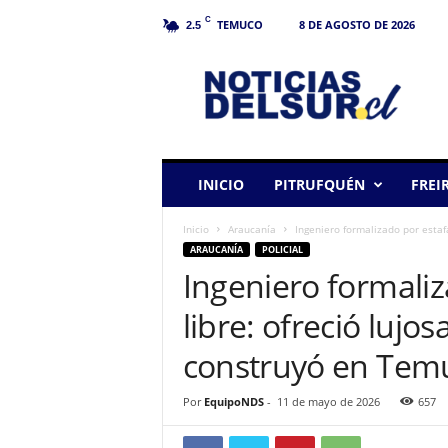
C
TEMUCO
8 DE AGOSTO DE 2026
2.5
N
o
t
i
c
i
a
INICIO
PITRUFQUÉN
FREI
s
d
Inicio
Araucanía
Ingeniero formalizado por estaf
e
ARAUCANÍA
POLICIAL
l
Ingeniero formali
S
u
libre: ofreció lujo
r
construyó en Tem
Por
EquipoNDS
-
11 de mayo de 2026
657