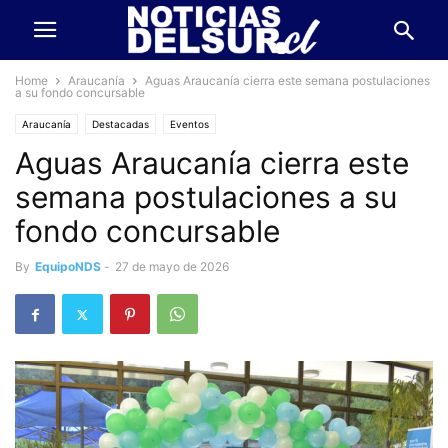
Home
Araucanía
Aguas Araucanía cierra este semana postulaciones
a su fondo concursable
Araucanía
Destacadas
Eventos
Aguas Araucanía cierra este
semana postulaciones a su
fondo concursable
By
EquipoNDS
-
27 de mayo de 2026