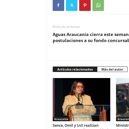
Artículo anterior
Aguas Araucanía cierra este seman
postulaciones a su fondo concursa
Artículos relacionados
Más del autor
Araucanía
Araucan
Sence, Omil y Uct realizan
Ministr