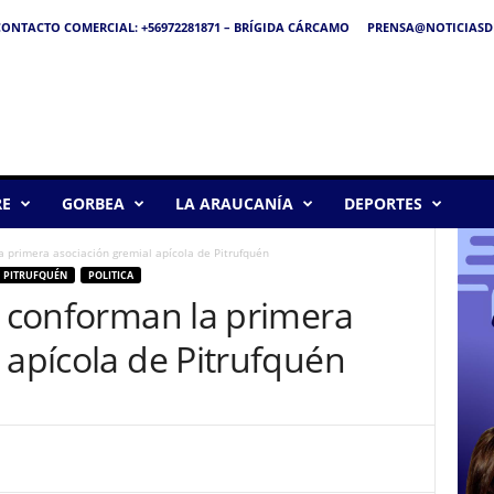
ONTACTO COMERCIAL: +56972281871 – BRÍGIDA CÁRCAMO
PRENSA@NOTICIASDE
RE
GORBEA
LA ARAUCANÍA
DEPORTES
a primera asociación gremial apícola de Pitrufquén
PITRUFQUÉN
POLITICA
s conforman la primera
 apícola de Pitrufquén