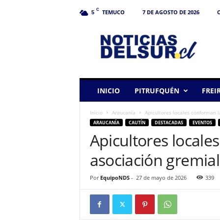
C
TEMUCO
7 DE AGOSTO DE 2026
C
5
N
o
t
i
c
i
a
INICIO
PITRUFQUÉN
FREI
s
d
Inicio
Araucanía
Apicultores locales conforman l
e
ARAUCANÍA
CAUTÍN
DESTACADAS
EVENTOS
l
Apicultores locale
S
u
asociación gremial
r
Por
EquipoNDS
-
27 de mayo de 2026
339