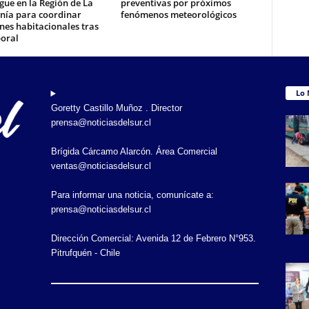
gue en la Región de La
preventivas por próximos
nía para coordinar
fenómenos meteorológicos
nes habitacionales tras
poral
Lo 
Goretty Castillo Muñoz . Director
prensa@noticiasdelsur.cl
Brígida Cárcamo Alarcón. Área Comercial
ventas@noticiasdelsur.cl
Para informar una noticia, comunícate a:
prensa@noticiasdelsur.cl
Dirección Comercial: Avenida 12 de Febrero N°953.
Pitrufquén - Chile