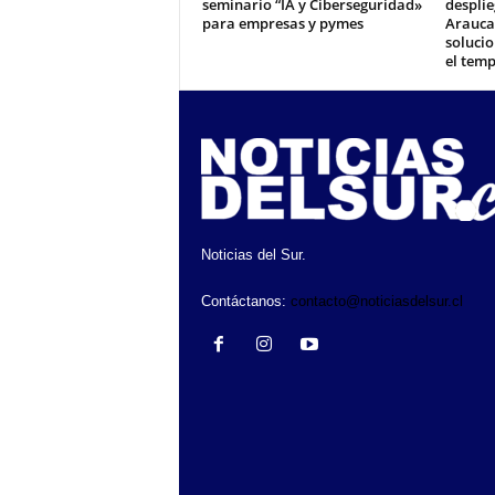
seminario “IA y Ciberseguridad»
desplie
para empresas y pymes
Arauca
solucio
el tem
Noticias del Sur.
Contáctanos:
contacto@noticiasdelsur.cl