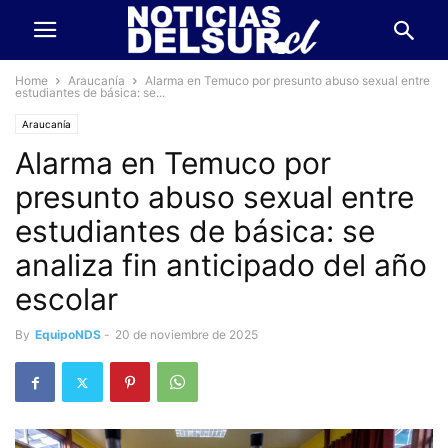
Home
Araucanía
Alarma en Temuco por presunto abuso sexual entre
estudiantes de básica: se...
Araucanía
Alarma en Temuco por
presunto abuso sexual entre
estudiantes de básica: se
analiza fin anticipado del año
escolar
By
EquipoNDS
-
20 de noviembre de 2025