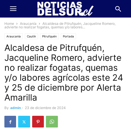
Home
Araucanía
Alcaldesa de Pitrufquén, Jacqueline Romero,
advierte no realizar fogatas, quemas y/o labores...
Araucanía
Cautín
Pitrufquén
Portada
Alcaldesa de Pitrufquén,
Jacqueline Romero, advierte
no realizar fogatas, quemas
y/o labores agrícolas este 24
y 25 de diciembre por Alerta
Amarilla
By
admin
-
23 de diciembre de 2024