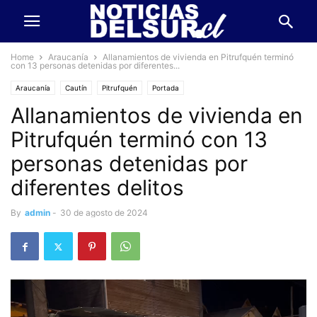
Home
Araucanía
Allanamientos de vivienda en Pitrufquén terminó
con 13 personas detenidas por diferentes...
Araucanía
Cautín
Pitrufquén
Portada
Allanamientos de vivienda en
Pitrufquén terminó con 13
personas detenidas por
diferentes delitos
By
admin
-
30 de agosto de 2024