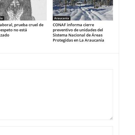
ía
Araucanía
aboral, prueba cruel de
CONAF informa cierre
respeto no está
preventivo de unidades del
izado
Sistema Nacional de Áreas
Protegidas en La Araucanía