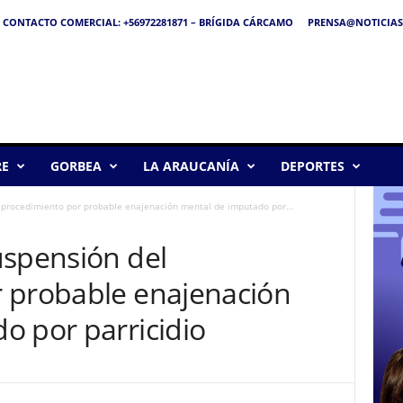
CONTACTO COMERCIAL: +56972281871 – BRÍGIDA CÁRCAMO
PRENSA@NOTICIAS
RE
GORBEA
LA ARAUCANÍA
DEPORTES
 procedimiento por probable enajenación mental de imputado por...
uspensión del
 probable enajenación
o por parricidio