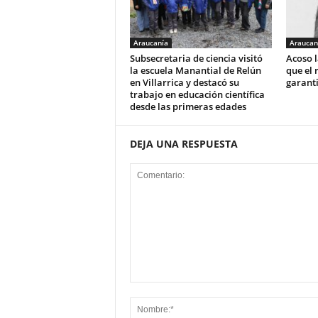
Araucanía
Araucan
Subsecretaria de ciencia visitó
Acoso l
la escuela Manantial de Relún
que el 
en Villarrica y destacó su
garant
trabajo en educación científica
desde las primeras edades
DEJA UNA RESPUESTA