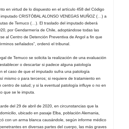
to en virtud de lo dispuesto en el artículo 458 del Código
o del imputado CRISTÓBAL ALONSO VENEGAS MUÑOZ (…) a
utas de Temuco (…). El traslado del imputado deberá
020, por Gendarmería de Chile, adoptándose todas las
se al Centro de Detención Preventiva de Angol a fin que
érminos señalados”, ordenó el tribunal.
Legal de Temuco se solicita la realización de una evaluación
stablecer o descartar si padece alguna patología
 en el caso de que el imputado sufra una patología
a sí mismo o para terceros; si requiere de tratamiento en
centro de salud; y si la eventual patología influye o no en
cto que se le imputa.
arde del 29 de abril de 2020, en circunstancias que la
omicilio, ubicado en pasaje Elba, población Alemania,
ó con un arma blanca causándole, según informe médico
penetrantes en diversas partes del cuerpo, las más graves