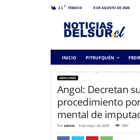
C
TEMUCO
8 DE AGOSTO DE 2026
2.1
N
o
t
i
c
i
a
INICIO
PITRUFQUÉN
FREI
s
d
Inicio
Araucanía
Angol: Decretan suspensión del
e
ARAUCANÍA
l
Angol: Decretan s
S
u
procedimiento por
r
mental de imputad
Por
admin
-
4 de mayo de 2020
1587