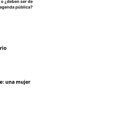
 o ¿deben ser de
agenda pública?
rio
e: una mujer