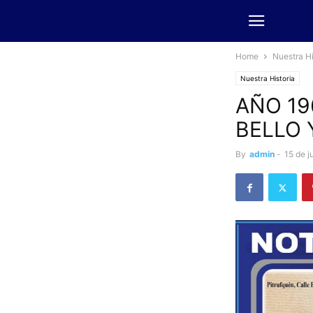
Home
Nuestra Hi
Nuestra Historia
AÑO 19
BELLO 
By
admin
-
15 de j