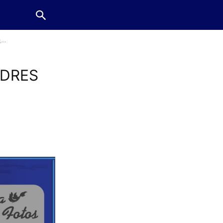
..
NDRES
N