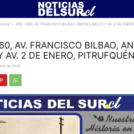
storia
AÑO 1960, AV. FRANCISCO BILBAO, ANDRES BELLO Y AV. 2 DE ENERO,.
60, AV. FRANCISCO BILBAO, A
Y AV. 2 DE ENERO, PITRUFQUÉ
unio de 2020