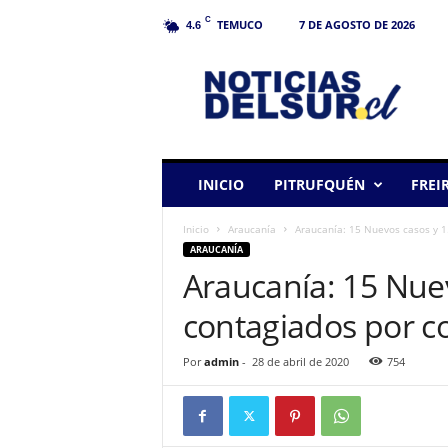
C
TEMUCO
7 DE AGOSTO DE 2026
4.6
N
o
t
i
c
i
a
INICIO
PITRUFQUÉN
FREI
s
d
Inicio
Araucanía
Araucanía: 15 Nuevos casos y 1
e
ARAUCANÍA
l
Araucanía: 15 Nue
S
u
contagiados por c
r
Por
admin
-
28 de abril de 2020
754