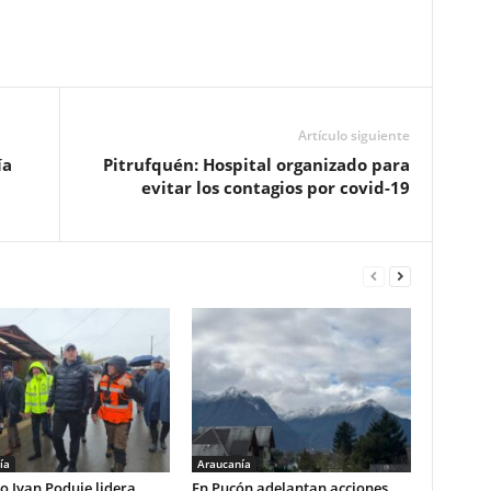
Artículo siguiente
ía
Pitrufquén: Hospital organizado para
evitar los contagios por covid-19
ía
Araucanía
o Ivan Poduje lidera
En Pucón adelantan acciones