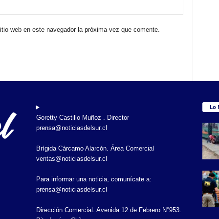
sitio web en este navegador la próxima vez que comente.
Lo 
Goretty Castillo Muñoz . Director
prensa@noticiasdelsur.cl
Brígida Cárcamo Alarcón. Área Comercial
ventas@noticiasdelsur.cl
Para informar una noticia, comunícate a:
prensa@noticiasdelsur.cl
Dirección Comercial: Avenida 12 de Febrero N°953.