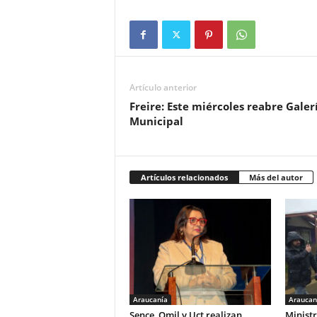
Artículo anterior
Freire: Este miércoles reabre Galer
Municipal
Artículos relacionados
Más del autor
Araucanía
Araucan
Sence, Omil y Uct realizan
Ministr