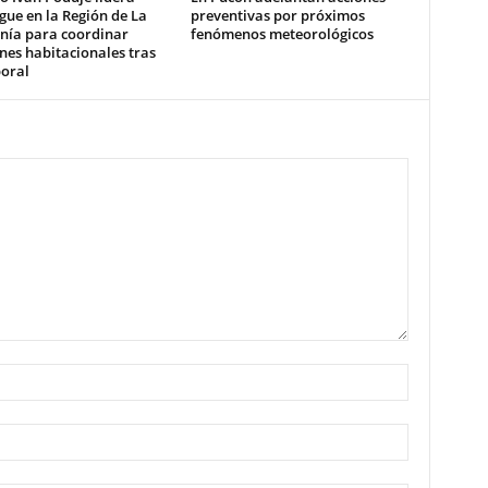
gue en la Región de La
preventivas por próximos
nía para coordinar
fenómenos meteorológicos
nes habitacionales tras
poral