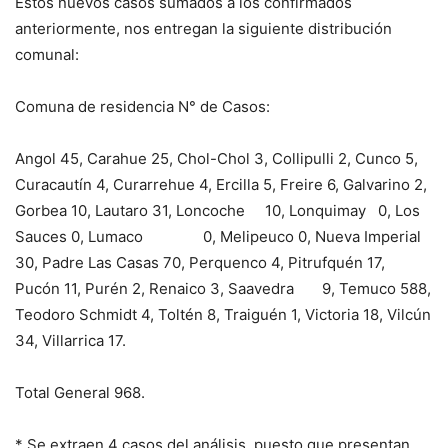
Estos nuevos casos sumados a los confirmados
anteriormente, nos entregan la siguiente distribución
comunal:
Comuna de residencia N° de Casos:
Angol 45, Carahue 25, Chol-Chol 3, Collipulli 2, Cunco 5,
Curacautín 4, Curarrehue 4, Ercilla 5, Freire 6, Galvarino 2,
Gorbea 10, Lautaro 31, Loncoche 10, Lonquimay 0, Los
Sauces 0, Lumaco 0, Melipeuco 0, Nueva Imperial
30, Padre Las Casas 70, Perquenco 4, Pitrufquén 17,
Pucón 11, Purén 2, Renaico 3, Saavedra 9, Temuco 588,
Teodoro Schmidt 4, Toltén 8, Traiguén 1, Victoria 18, Vilcún
34, Villarrica 17.
Total General 968.
* Se extraen 4 casos del análisis, puesto que presentan