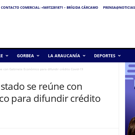
CONTACTO COMERCIAL: +56972281871 – BRÍGIDA CÁRCAMO
PRENSA@NOTICIAS
RE
GORBEA
LA ARAUCANÍA
DEPORTES
e con Gabinete Económico para difundir crédito Covid-19
stado se reúne con
o para difundir crédito