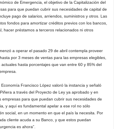
ómico de Emergencia, el objetivo de la Capitalización del
sas para que puedan cubrir sus necesidades de capital de
cluye pago de salarios, arriendos, suministros y otros. Las
os fondos para amortizar créditos previos con los bancos,
al, hacer préstamos a terceros relacionados ni otros
nzó a operar el pasado 29 de abril contempla proveer
e hasta por 3 meses de ventas para las empresas elegibles,
 actuales hasta porcentajes que van entre 60 y 85% del
 empresa.
e Economía Francisco López valoró la instancia y señaló
e Piñera a través del Proyecto de Ley ya aprobado y en
las empresas para que puedan cubrir sus necesidades de
ia, y aquí es fundamental apelar a ese rol no sólo
én social, en un momento en que el país la necesita. Por
ada cliente acuda a su Banco, y que estos puedan
urgencia es ahora”.