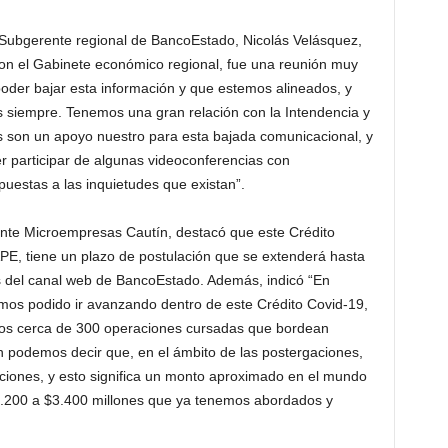
el Subgerente regional de BancoEstado, Nicolás Velásquez,
on el Gabinete económico regional, fue una reunión muy
poder bajar esta información y que estemos alineados, y
 siempre. Tenemos una gran relación con la Intendencia y
los son un apoyo nuestro para esta bajada comunicacional, y
participar de algunas videoconferencias con
puestas a las inquietudes que existan”.
ente Microempresas Cautín, destacó que este Crédito
E, tiene un plazo de postulación que se extenderá hasta
és del canal web de BancoEstado. Además, indicó “En
emos podido ir avanzando dentro de este Crédito Covid-19,
mos cerca de 300 operaciones cursadas que bordean
n podemos decir que, en el ámbito de las postergaciones,
iones, y esto significa un monto aproximado en el mundo
.200 a $3.400 millones que ya tenemos abordados y