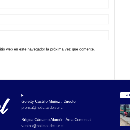
sitio web en este navegador la próxima vez que comente.
Lo 
Goretty Castillo Muñoz . Director
prensa@noticiasdelsur.cl
Brígida Cárcamo Alarcón. Área Comercial
ventas@noticiasdelsur.cl