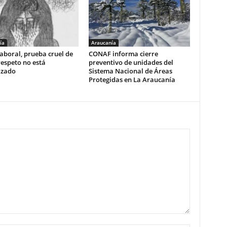
ía
Araucanía
aboral, prueba cruel de
CONAF informa cierre
respeto no está
preventivo de unidades del
izado
Sistema Nacional de Áreas
Protegidas en La Araucanía