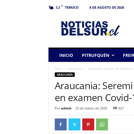
C
TEMUCO
8 DE AGOSTO DE 2026
3.2
N
o
t
i
c
i
a
INICIO
PITRUFQUÉN
FREI
s
d
Inicio
Araucanía
Araucania: Seremi de Gobierno 
e
ARAUCANÍA
l
Araucania: Seremi 
S
u
en examen Covid-
r
Por
admin
-
25 de marzo de 2020
627