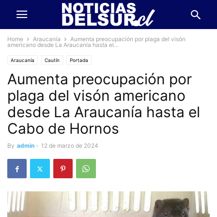
Home
Araucanía
Aumenta preocupación por plaga del visón
americano desde La Araucanía hasta el...
Araucanía
Cautín
Portada
Aumenta preocupación por
plaga del visón americano
desde La Araucanía hasta el
Cabo de Hornos
By
admin
-
12 de marzo de 2024