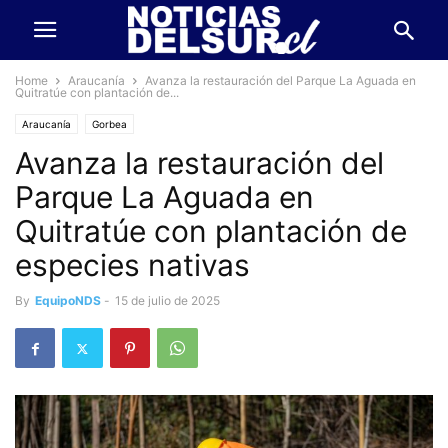
Home
Araucanía
Avanza la restauración del Parque La Aguada en
Quitratúe con plantación de...
Araucanía
Gorbea
Avanza la restauración del
Parque La Aguada en
Quitratúe con plantación de
especies nativas
By
EquipoNDS
-
15 de julio de 2025