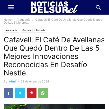
Home
Araucanía
Cafavell: El Café De Avellanas Que Quedó Dentro
De Las 5 Mejores...
Araucanía
Gorbea
Portada
Cafavell: El Café De Avellanas
Que Quedó Dentro De Las 5
Mejores Innovaciones
Reconocidas En Desafío
Nestlé
By
admin
-
23 de enero de 2024