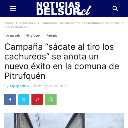
Home
Araucanía
Campaña “sácate al tiro los cachureos” se anota un
nuevo éxito en...
Araucanía
Pitrufquén
Portada
Campaña “sácate al tiro los
cachureos” se anota un
nuevo éxito en la comuna de
Pitrufquén
By
EquipoNDS
-
25 de agosto de 2025