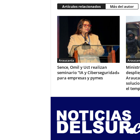
Artículos relacionados
Más del autor
Araucanía
Araucan
Sence, Omil y Uct realizan
Ministr
seminario “IA y Ciberseguridad»
desplie
para empresas y pymes
Arauca
solucio
el tem