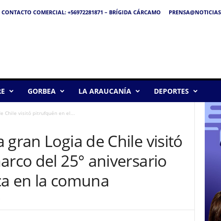
CONTACTO COMERCIAL: +56972281871 – BRÍGIDA CÁRCAMO
PRENSA@NOTICIAS
RE
GORBEA
LA ARAUCANÍA
DEPORTES
 Chile visitó pitrufquén en el...
 gran Logia de Chile visitó
arco del 25° aniversario
ca en la comuna