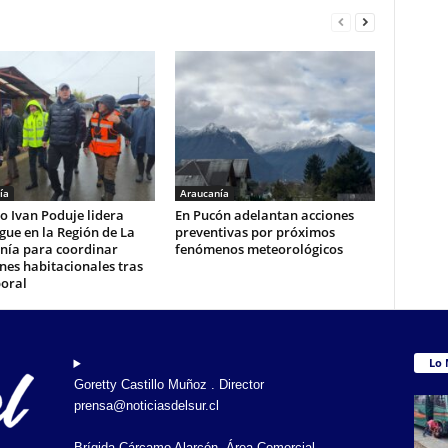
ía
Araucanía
o Ivan Poduje lidera
En Pucón adelantan acciones
gue en la Región de La
preventivas por próximos
nía para coordinar
fenómenos meteorológicos
nes habitacionales tras
poral
Lo 
Goretty Castillo Muñoz . Director
prensa@noticiasdelsur.cl
Brígida Cárcamo Alarcón. Área Comercial