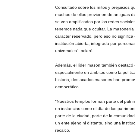
Consultado sobre los mitos y prejuicios q
muchos de ellos provienen de antiguas disp
se ven amplificados por las redes sociale
tenemos nada que ocultar. La masonería es 
carácter reservado, pero eso no significa
institución abierta, integrada por persona
universales”, aclaró.
Además, el líder masón también destacó el
especialmente en ámbitos como la política
historia, destacados masones han promovi
democrático.
“Nuestros templos forman parte del patrim
en instancias como el día de los patrim
parte de la ciudad, parte de la comunidad
un ente ajeno ni distante, sino una instit
recalcó.