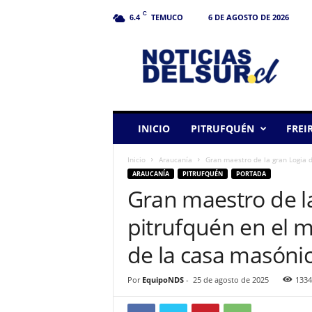
C
TEMUCO
6 DE AGOSTO DE 2026
6.4
N
o
t
i
c
i
a
INICIO
PITRUFQUÉN
FREI
s
d
Inicio
Araucanía
Gran maestro de la gran Logia de
e
ARAUCANÍA
PITRUFQUÉN
PORTADA
l
Gran maestro de la
S
u
pitrufquén en el m
r
de la casa masóni
Por
EquipoNDS
-
25 de agosto de 2025
1334