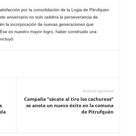
isfacción por la consolidación de la Logia de Pitrufquén
ste aniversario no solo celebra la perseverancia de
bién la incorporación de nuevas generaciones que
. Ese es nuestro mayor logro, haber construido una
oncluyó.
Artículo siguiente
Campaña “sácate al tiro los cachureos”
s
se anota un nuevo éxito en la comuna
ola
de Pitrufquén