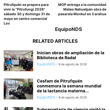
Pitrufquén se prepara para
MOP entrega a la comunidad
vivir la “Pitrufungi 2026”
Mateo Nahuelpán obra de
sábado 30 y domingo 31 de
pasarela Monkul en Carahue
mayo en centro comercial
Lov
EquipoNDS
RELATED ARTICLES
Inician obras de ampliación de la
Biblioteca de Radal
EquipoNDS
-
8 de agosto de 2026
Cesfam de Pitrufquén
conmemora la semana mundial
de la lactancia materna...
EquipoNDS
-
8 de agosto de 2026
Subsecretaria de ciencia visitó la