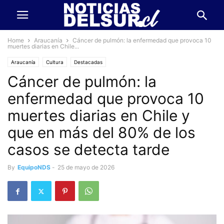
Home
Araucanía
Cáncer de pulmón: la enfermedad que provoca 10
muertes diarias en Chile...
Araucanía
Cultura
Destacadas
Cáncer de pulmón: la
enfermedad que provoca 10
muertes diarias en Chile y
que en más del 80% de los
casos se detecta tarde
By
EquipoNDS
-
25 de mayo de 2026