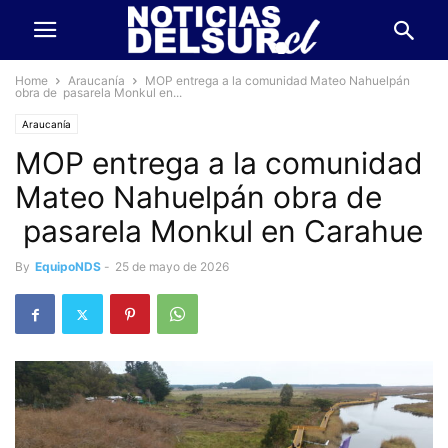
Home
Araucanía
MOP entrega a la comunidad Mateo Nahuelpán
obra de pasarela Monkul en...
Araucanía
MOP entrega a la comunidad
Mateo Nahuelpán obra de
pasarela Monkul en Carahue
By
EquipoNDS
-
25 de mayo de 2026