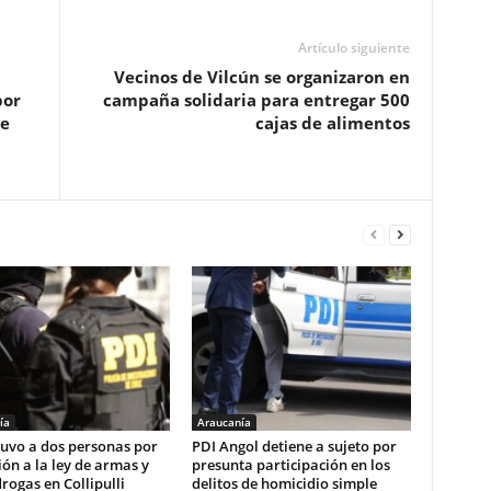
Artículo siguiente
Vecinos de Vilcún se organizaron en
por
campaña solidaria para entregar 500
de
cajas de alimentos
ía
Araucanía
tuvo a dos personas por
PDI Angol detiene a sujeto por
ión a la ley de armas y
presunta participación en los
drogas en Collipulli
delitos de homicidio simple