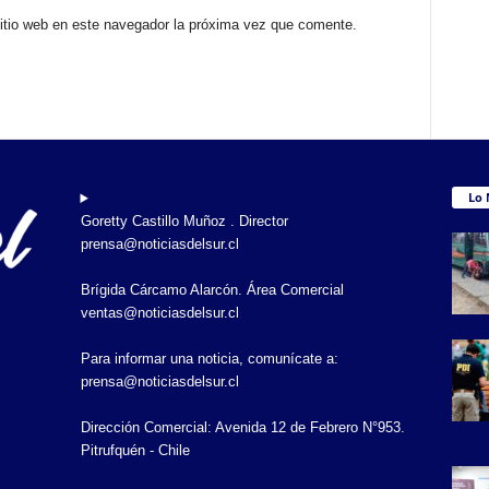
sitio web en este navegador la próxima vez que comente.
Lo 
Goretty Castillo Muñoz . Director
prensa@noticiasdelsur.cl
Brígida Cárcamo Alarcón. Área Comercial
ventas@noticiasdelsur.cl
Para informar una noticia, comunícate a:
prensa@noticiasdelsur.cl
Dirección Comercial: Avenida 12 de Febrero N°953.
Pitrufquén - Chile