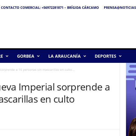
CONTACTO COMERCIAL: +56972281871 – BRÍGIDA CÁRCAMO
PRENSA@NOTICIAS
RE
GORBEA
LA ARAUCANÍA
DEPORTES
orprende a 16 personas sin mascarillas en culto...
eva Imperial sorprende a
scarillas en culto