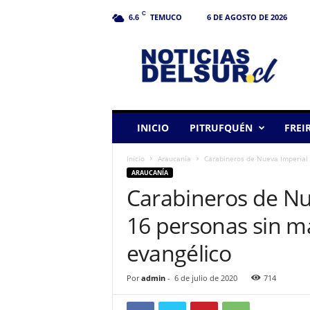
C
TEMUCO
6 DE AGOSTO DE 2026
6.6
N
o
t
i
c
i
a
INICIO
PITRUFQUÉN
FREI
s
d
Inicio
Araucanía
Carabineros de Nueva Imperial s
e
ARAUCANÍA
l
Carabineros de Nu
S
u
16 personas sin ma
r
evangélico
Por
admin
-
6 de julio de 2020
714