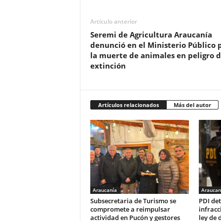
Artículo anterior
Seremi de Agricultura Araucanía
denunció en el Ministerio Público 
la muerte de animales en peligro 
extinción
Artículos relacionados
Más del autor
Araucanía
Araucan
Subsecretaria de Turismo se
PDI de
compromete a reimpulsar
infracc
actividad en Pucón y gestores
ley de 