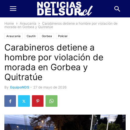
Home
Araucanía
Carabineros detiene a hombre por violación de
morada en Gorbea y Quitratúe
Araucanía
Cautín
Gorbea
Policial
Carabineros detiene a
hombre por violación de
morada en Gorbea y
Quitratúe
By
EquipoNDS
-
27 de mayo de 2026