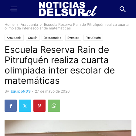
Home
Araucanía
Escuela Reserva Rain de Pitrufquén realiza cuarta
olimpiada inter escolar de matemáticas
Araucanía
Cautín
Destacadas
Eventos
Pitrufquén
Escuela Reserva Rain de
Pitrufquén realiza cuarta
olimpiada inter escolar de
matemáticas
By
EquipoNDS
-
27 de mayo de 2026