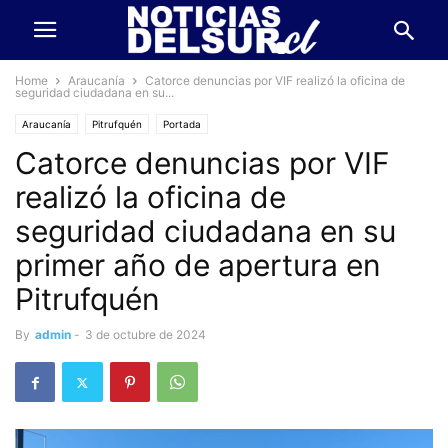
Home
Araucanía
Catorce denuncias por VIF realizó la oficina de
seguridad ciudadana en su...
Araucanía
Pitrufquén
Portada
Catorce denuncias por VIF
realizó la oficina de
seguridad ciudadana en su
primer año de apertura en
Pitrufquén
By
admin
-
3 de octubre de 2024