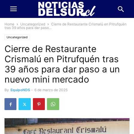
Home
Uncategorized
Cierre de Restaurante Crismalú en Pitrufquén
tras 39 años para dar paso...
Uncategorized
Cierre de Restaurante
Crismalú en Pitrufquén tras
39 años para dar paso a un
nuevo mini mercado
By
EquipoNDS
-
6 de marzo de 2025