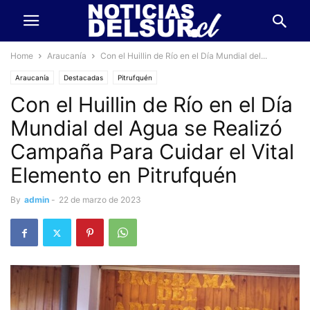
Home
Araucanía
Con el Huillin de Río en el Día Mundial del...
Araucanía
Destacadas
Pitrufquén
Con el Huillin de Río en el Día
Mundial del Agua se Realizó
Campaña Para Cuidar el Vital
Elemento en Pitrufquén
By
admin
-
22 de marzo de 2023