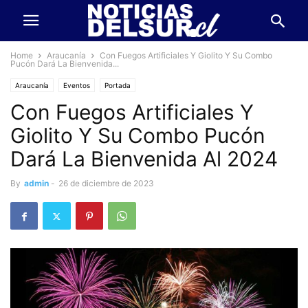
Home
Araucanía
Con Fuegos Artificiales Y Giolito Y Su Combo
Pucón Dará La Bienvenida...
Araucanía
Eventos
Portada
Con Fuegos Artificiales Y
Giolito Y Su Combo Pucón
Dará La Bienvenida Al 2024
By
admin
-
26 de diciembre de 2023